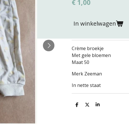
€ 1,00
In winkelwagen
Crème broekje
Met gele bloemen
Maat 50
Merk Zeeman
In nette staat
D
D
S
e
e
h
l
e
a
e
l
r
n
e