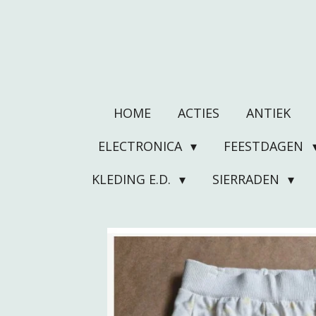
Ga
direct
naar
de
hoofdinhoud
HOME
ACTIES
ANTIEK
ELECTRONICA
FEESTDAGEN
KLEDING E.D.
SIERRADEN