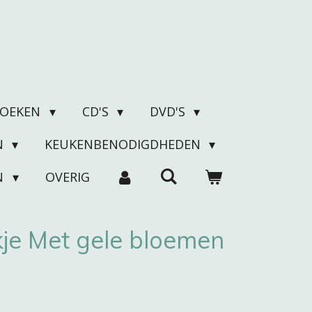
BOEKEN
CD'S
DVD'S
N
KEUKENBENODIGDHEDEN
N
OVERIG
je Met gele bloemen