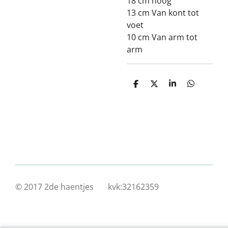
18 cm hoog
13 cm Van kont tot
voet
10 cm Van arm tot
arm
D
D
S
D
e
e
h
e
l
e
a
l
e
l
r
e
n
e
n
© 2017 2de haentjes kvk:32162359