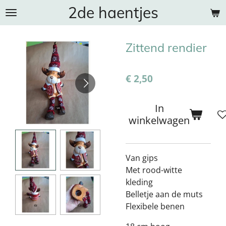
2de haentjes
Ga
direct
naar
Zittend rendier
de
hoofdinhoud
€ 2,50
In
winkelwagen
Van gips
Met rood-witte
kleding
Belletje aan de muts
Flexibele benen