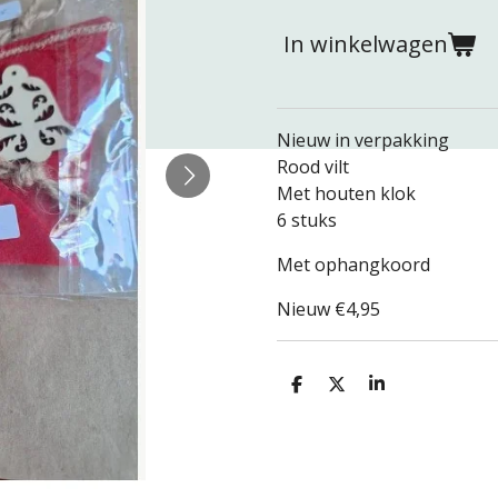
In winkelwagen
Nieuw in verpakking
Rood vilt
Met houten klok
6 stuks
Met ophangkoord
Nieuw €4,95
D
D
S
e
e
h
l
e
a
e
l
r
n
e