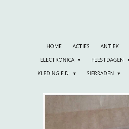
Ga
direct
naar
de
hoofdinhoud
HOME
ACTIES
ANTIEK
ELECTRONICA
FEESTDAGEN
KLEDING E.D.
SIERRADEN