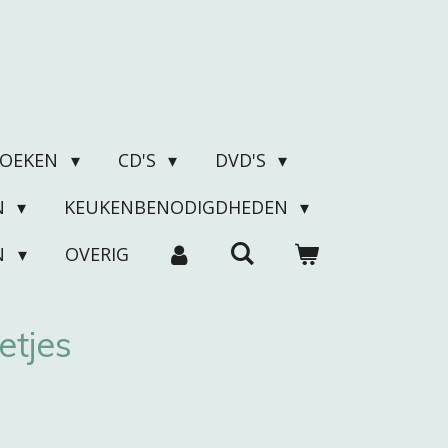
BOEKEN
CD'S
DVD'S
N
KEUKENBENODIGDHEDEN
N
OVERIG
etjes