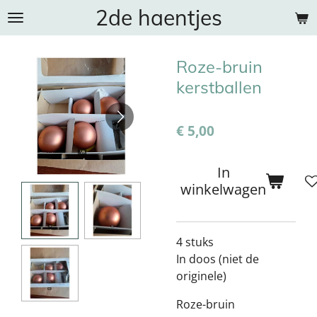
2de haentjes
Ga
direct
naar
Roze-bruin
de
hoofdinhoud
kerstballen
€ 5,00
In
winkelwagen
4 stuks
In doos (niet de
originele)
Roze-bruin