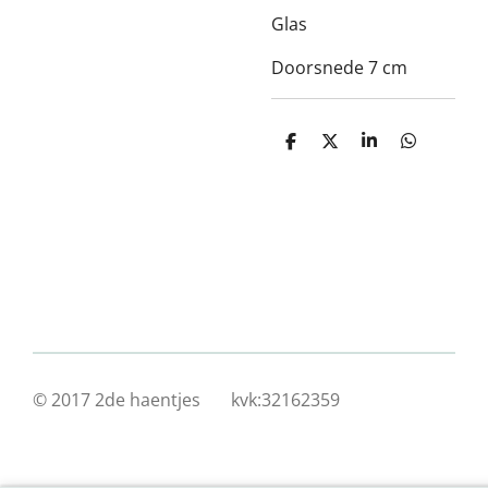
Glas
Doorsnede 7 cm
D
D
S
D
e
e
h
e
l
e
a
l
e
l
r
e
n
e
n
© 2017 2de haentjes kvk:32162359