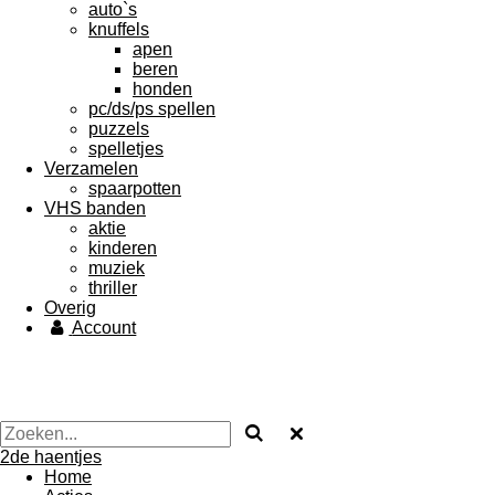
auto`s
knuffels
apen
beren
honden
pc/ds/ps spellen
puzzels
spelletjes
Verzamelen
spaarpotten
VHS banden
aktie
kinderen
muziek
thriller
Overig
Account
2de haentjes
Home