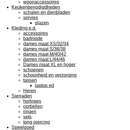
woonaccessoires
Keukenbenodigdheden
schalen en dienbladen
servies
glazen
Kleding e.d.
accessoires
badmode
dames maat XS/32/34
dames maat S/36/38
dames maat M/40/42
dames maat L/44/46
Dames maat XL en hoger
schoenen
schoonheid en verzorging
tassen
laptop ed
Heren
Sierraden
horloges
oorbellen
ringen
sets
tong piercing
Speelgoed