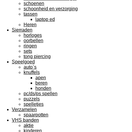
schoenen
schoonheid en verzorging
tassen
laptop ed
Heren
Sierraden
horloges
oorbellen
ringen
sets
tong piercing
Speelgoed
auto`s
knuffels
apen
beren
honden
pc/ds/ps spellen
puzzels
spelletjes
Verzamelen
spaarpotten
VHS banden
aktie
kinderen