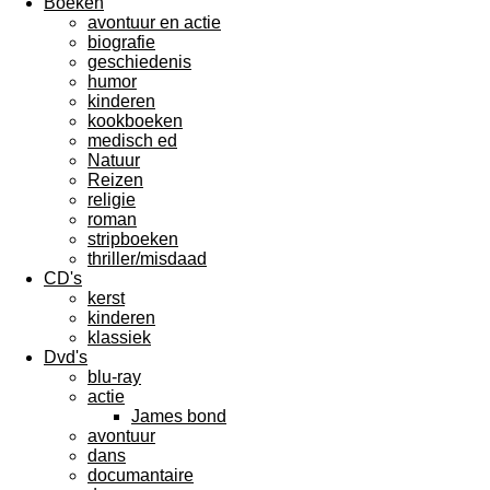
Boeken
avontuur en actie
biografie
geschiedenis
humor
kinderen
kookboeken
medisch ed
Natuur
Reizen
religie
roman
stripboeken
thriller/misdaad
CD's
kerst
kinderen
klassiek
Dvd's
blu-ray
actie
James bond
avontuur
dans
documantaire