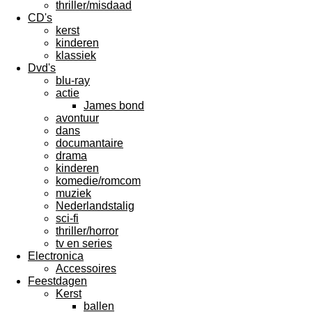
thriller/misdaad
CD's
kerst
kinderen
klassiek
Dvd's
blu-ray
actie
James bond
avontuur
dans
documantaire
drama
kinderen
komedie/romcom
muziek
Nederlandstalig
sci-fi
thriller/horror
tv en series
Electronica
Accessoires
Feestdagen
Kerst
ballen