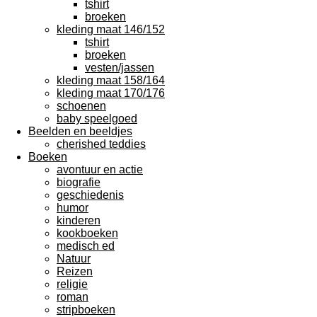
tshirt
broeken
kleding maat 146/152
tshirt
broeken
vesten/jassen
kleding maat 158/164
kleding maat 170/176
schoenen
baby speelgoed
Beelden en beeldjes
cherished teddies
Boeken
avontuur en actie
biografie
geschiedenis
humor
kinderen
kookboeken
medisch ed
Natuur
Reizen
religie
roman
stripboeken