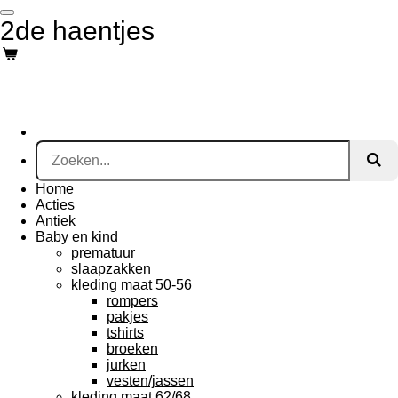
Ga
2de haentjes
direct
naar
de
hoofdinhoud
Home
Acties
Antiek
Baby en kind
prematuur
slaapzakken
kleding maat 50-56
rompers
pakjes
tshirts
broeken
jurken
vesten/jassen
kleding maat 62/68