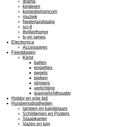
drama
kinderen
komedie/romcom
muziek
Nederlandstalig
sci-fi
thriller/horror
tv en series
Electronica
Accessoires
Feestdagen
Kerst
ballen
engeltjes
pegels
pieken
slingers
verlichting
waxinelichthouder
Hobby en vrije tijd
Huisbenodigdheden
lampen en kandelaars
Schilderijen en Posters
Slaapkamer
Vazen en tuin