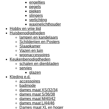
engeltjes
pegels
pieken
slingers
verlichting
waxinelichthouder
Hobby en vrije tijd
Huisbenodigdheden
lampen en kandelaars
Schilderijen en Posters
Slaapkamer
Vazen en tuin
woonaccessoires
Keukenbenodigdheden
schalen en dienbladen
servies
glazen
Kleding e.d.
accessoires
badmode
dames maat XS/32/34
dames maat S/36/38
dames maat M/40/42
dames maat L/44/46
Dames maat XL en hoger