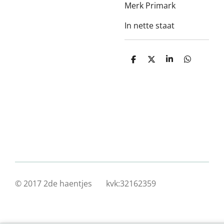
Merk Primark
In nette staat
D
D
S
D
e
e
h
e
l
e
a
l
e
l
r
e
n
e
n
© 2017 2de haentjes kvk:32162359