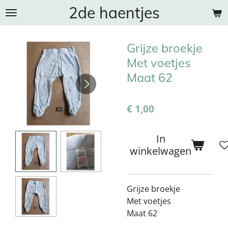
2de haentjes
Ga
direct
naar
Grijze broekje
de
hoofdinhoud
Met voetjes
Maat 62
€ 1,00
In
winkelwagen
Grijze broekje
Met voetjes
Maat 62