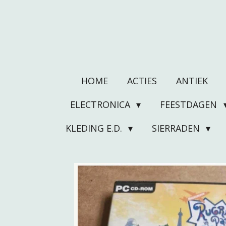
Ga
direct
naar
de
hoofdinhoud
HOME
ACTIES
ANTIEK
ELECTRONICA
FEESTDAGEN
KLEDING E.D.
SIERRADEN