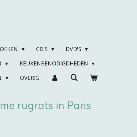
BOEKEN
CD'S
DVD'S
N
KEUKENBENODIGDHEDEN
N
OVERIG
e rugrats in Paris