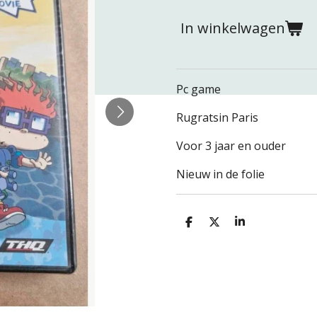
In winkelwagen
Pc game
Rugratsin Paris
Voor 3 jaar en ouder
Nieuw in de folie
D
D
S
e
e
h
l
e
a
e
l
r
n
e