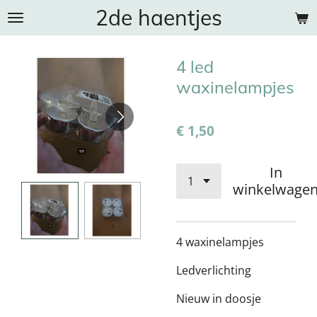
2de haentjes
Ga
direct
naar
4 led
de
hoofdinhoud
waxinelampjes
€ 1,50
In
winkelwage
4 waxinelampjes
Ledverlichting
Nieuw in doosje