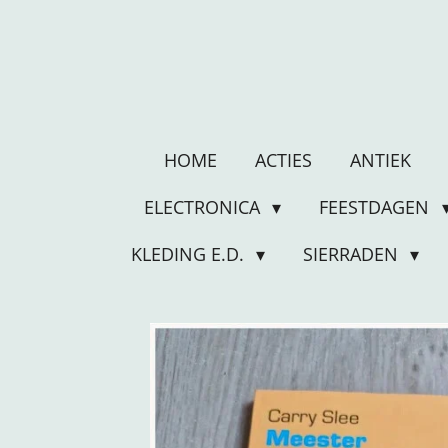
Ga
direct
naar
de
hoofdinhoud
HOME
ACTIES
ANTIEK
ELECTRONICA
FEESTDAGEN
KLEDING E.D.
SIERRADEN