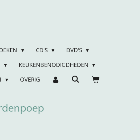
OEKEN
CD'S
DVD'S
N
KEUKENBENODIGDHEDEN
N
OVERIG
rdenpoep