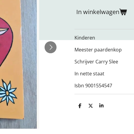
In winkelwagen
Kinderen
Meester paardenkop
Schrijver Carry Slee
In nette staat
Isbn 9001554547
D
D
S
e
e
h
l
e
a
e
l
r
n
e