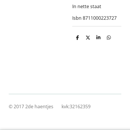
In nette staat
Isbn 8711000223727
D
D
S
D
e
e
h
e
l
e
a
l
e
l
r
e
n
e
n
© 2017 2de haentjes kvk:32162359