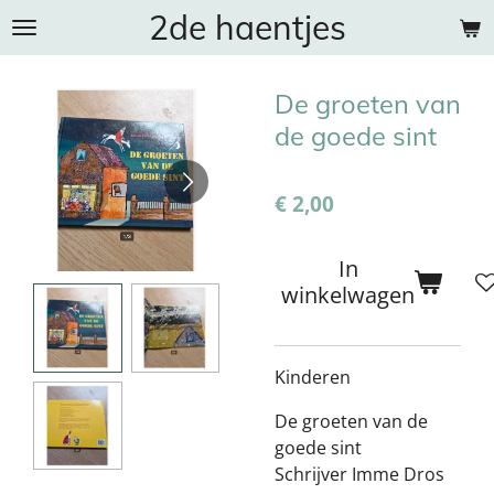
2de haentjes
Ga
direct
naar
De groeten van
de
hoofdinhoud
de goede sint
€ 2,00
In
winkelwagen
Kinderen
De groeten van de
goede sint
Schrijver Imme Dros