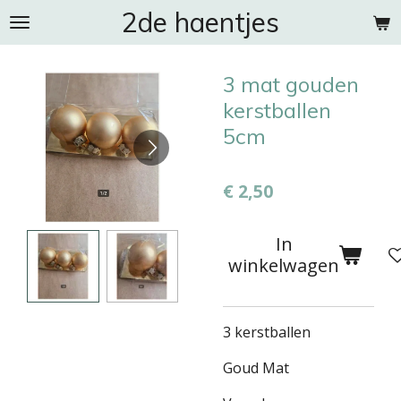
2de haentjes
Ga
direct
naar
3 mat gouden
de
hoofdinhoud
kerstballen
5cm
€ 2,50
In
winkelwagen
3 kerstballen
Goud Mat