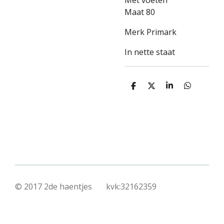
Met voeten
Maat 80
Merk Primark
In nette staat
D
D
S
D
e
e
h
e
l
e
a
l
e
l
r
e
n
e
n
© 2017 2de haentjes kvk:32162359