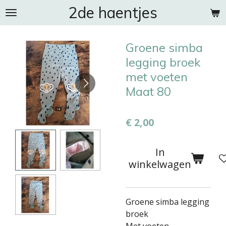
2de haentjes
Ga
direct
naar
Groene simba
de
hoofdinhoud
legging broek
met voeten
Maat 80
€ 2,00
In
winkelwagen
Groene simba legging
broek