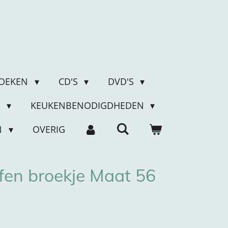
OEKEN
CD'S
DVD'S
N
KEUKENBENODIGDHEDEN
N
OVERIG
fen broekje Maat 56