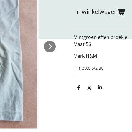
In winkelwagen
Mintgroen effen broekje
Maat 56
Merk H&M
In nette staat
D
D
S
e
e
h
l
e
a
e
l
r
n
e