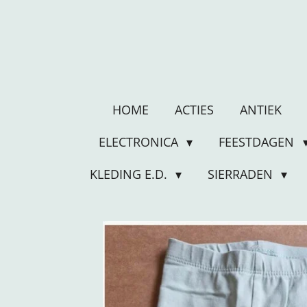
Ga
direct
naar
de
hoofdinhoud
HOME
ACTIES
ANTIEK
ELECTRONICA
FEESTDAGEN
KLEDING E.D.
SIERRADEN