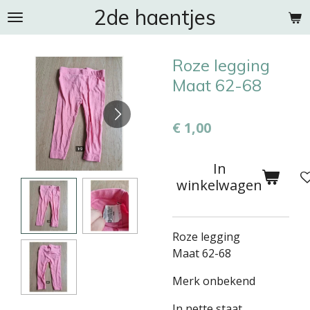
2de haentjes
Ga
direct
naar
Roze legging
de
hoofdinhoud
Maat 62-68
€ 1,00
In
winkelwagen
Roze legging
Maat 62-68
Merk onbekend
In nette staat