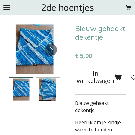
2de haentjes
Ga
direct
naar
Blauw gehaakt
de
hoofdinhoud
dekentje
€ 5,00
In
winkelwagen
Blauw gehaakt
dekentje
Heerlijk om je kindje
warm te houden