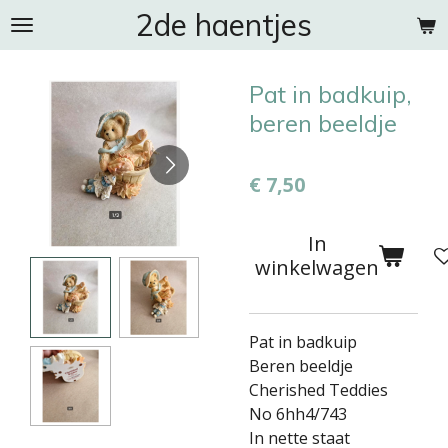
2de haentjes
Ga
direct
naar
Pat in badkuip,
de
hoofdinhoud
beren beeldje
€ 7,50
In
winkelwagen
Pat in badkuip
Beren beeldje
Cherished Teddies
No 6hh4/743
In nette staat