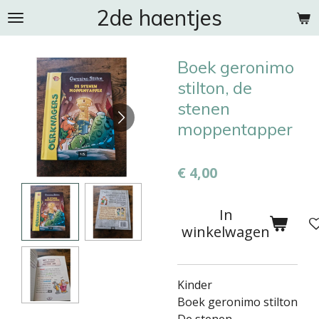
2de haentjes
Ga
direct
naar
Boek geronimo
de
hoofdinhoud
stilton, de
stenen
moppentapper
€ 4,00
In
winkelwagen
Kinder
Boek geronimo stilton