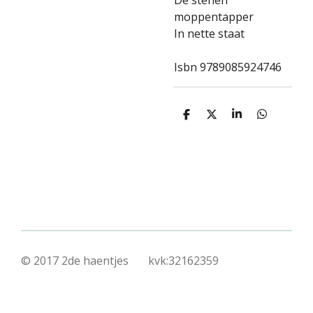
De stenen
moppentapper
In nette staat
Isbn 9789085924746
D
D
S
D
e
e
h
e
l
e
a
l
e
l
r
e
n
e
n
© 2017 2de haentjes kvk:32162359