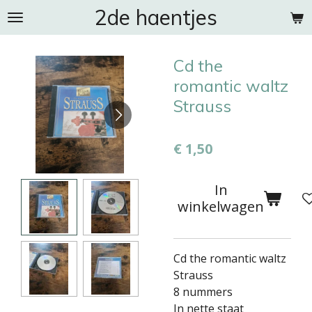
2de haentjes
Ga
direct
naar
Cd the
de
hoofdinhoud
romantic waltz
Strauss
€ 1,50
In
winkelwagen
Cd the romantic waltz
Strauss
8 nummers
In nette staat