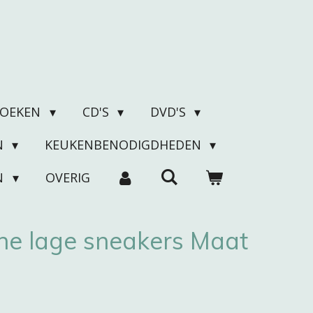
BOEKEN
CD'S
DVD'S
N
KEUKENBENODIGDHEDEN
N
OVERIG
e lage sneakers Maat