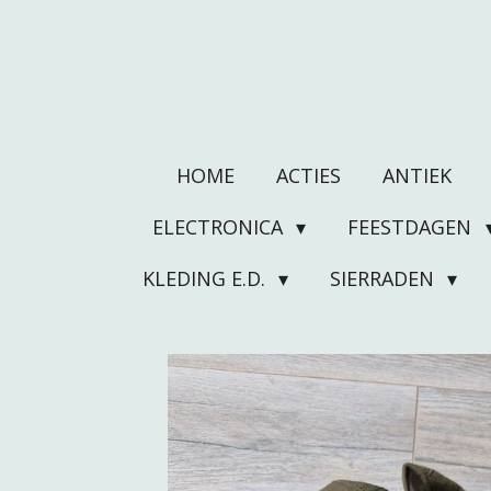
Ga
direct
naar
de
hoofdinhoud
HOME
ACTIES
ANTIEK
ELECTRONICA
FEESTDAGEN
KLEDING E.D.
SIERRADEN