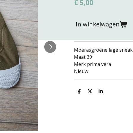
€ 5,00
In winkelwagen
Moerasgroene lage sneak
Maat 39
Merk prima vera
Nieuw
D
D
S
e
e
h
l
e
a
e
l
r
n
e