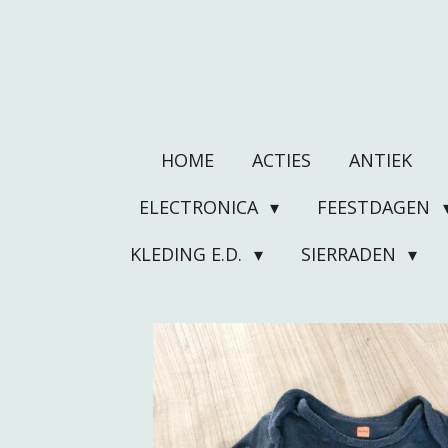
Ga
direct
naar
de
hoofdinhoud
HOME
ACTIES
ANTIEK
ELECTRONICA
FEESTDAGEN
KLEDING E.D.
SIERRADEN