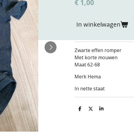
€ 1,00
In winkelwagen
Zwarte effen romper
Met korte mouwen
Maat 62-68
Merk Hema
In nette staat
D
D
S
e
e
h
l
e
a
e
l
r
n
e