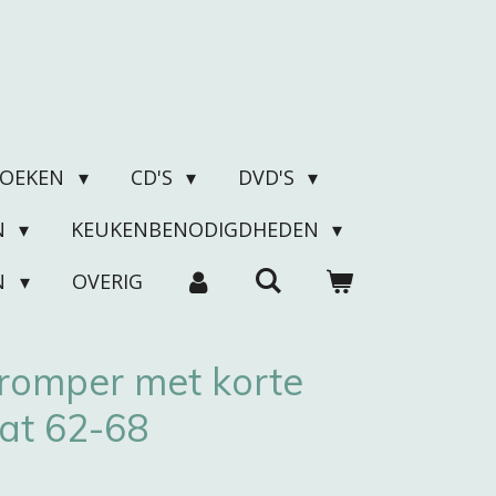
BOEKEN
CD'S
DVD'S
N
KEUKENBENODIGDHEDEN
N
OVERIG
 romper met korte
t 62-68