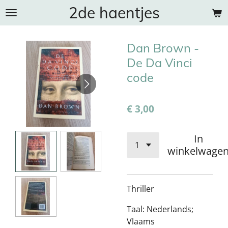
2de haentjes
Ga
direct
naar
Dan Brown -
de
hoofdinhoud
De Da Vinci
code
€ 3,00
In
winkelwage
Thriller
Taal: Nederlands;
Vlaams