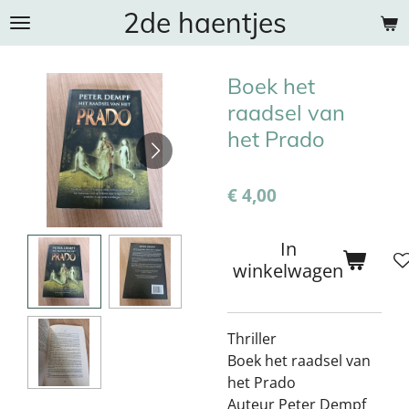
2de haentjes
Ga
direct
naar
Boek het
de
hoofdinhoud
raadsel van
het Prado
€ 4,00
In
winkelwagen
Thriller
Boek het raadsel van
het Prado
Auteur Peter Dempf