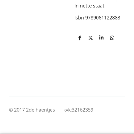
In nette staat
Isbn 9789061122883
D
D
S
D
e
e
h
e
l
e
a
l
e
l
r
e
n
e
n
© 2017 2de haentjes kvk:32162359