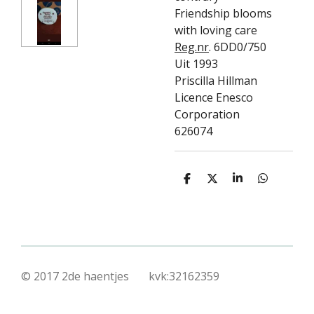
Friendship blooms
with loving care
Reg.nr
. 6DD0/750
Uit 1993
Priscilla Hillman
Licence Enesco
Corporation
626074
D
D
S
D
e
e
h
e
l
e
a
l
e
l
r
e
n
e
n
© 2017 2de haentjes kvk:32162359