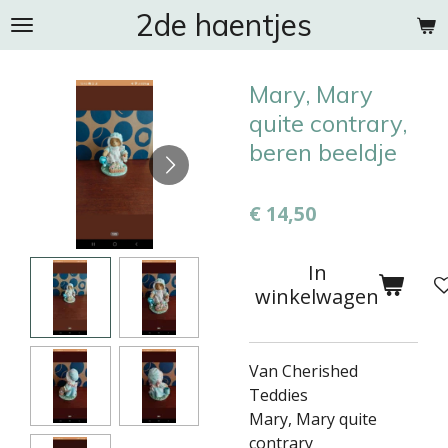
2de haentjes
Ga
direct
naar
Mary, Mary
de
hoofdinhoud
quite contrary,
beren beeldje
€ 14,50
In
winkelwagen
Van Cherished
Teddies
Mary, Mary quite
contrary