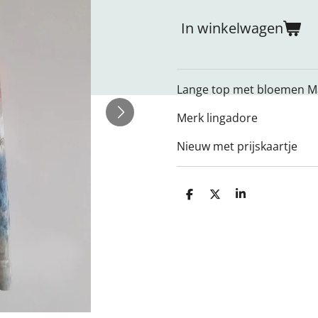
In winkelwagen
Lange top met bloemen M
Merk lingadore
Nieuw met prijskaartje
D
D
S
e
e
h
l
e
a
e
l
r
n
e