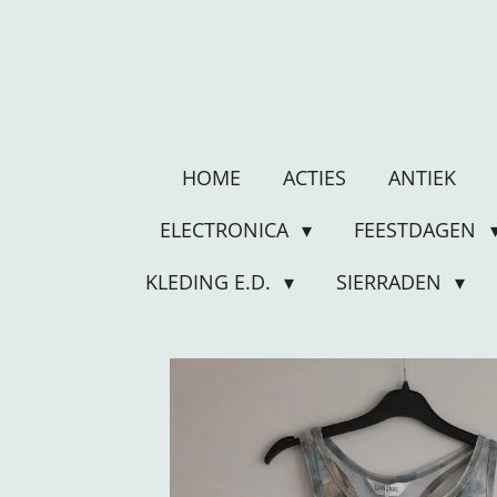
Ga
direct
naar
de
hoofdinhoud
HOME
ACTIES
ANTIEK
ELECTRONICA
FEESTDAGEN
KLEDING E.D.
SIERRADEN