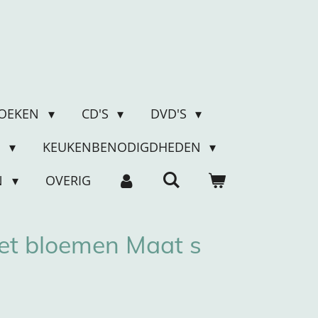
OEKEN
CD'S
DVD'S
N
KEUKENBENODIGDHEDEN
N
OVERIG
et bloemen Maat s