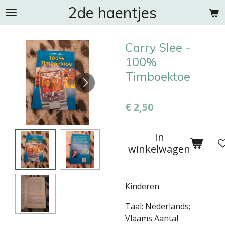
2de haentjes
Ga
direct
naar
Carry Slee -
de
hoofdinhoud
100%
Timboektoe
€ 2,50
In
winkelwagen
Kinderen
Taal: Nederlands;
Vlaams Aantal