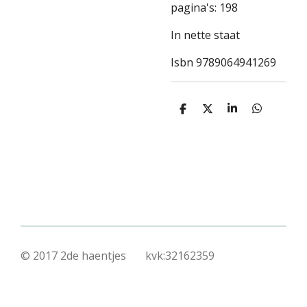
pagina's: 198
In nette staat
Isbn 9789064941269
D
D
S
D
e
e
h
e
l
e
a
l
e
l
r
e
n
e
n
© 2017 2de haentjes kvk:32162359