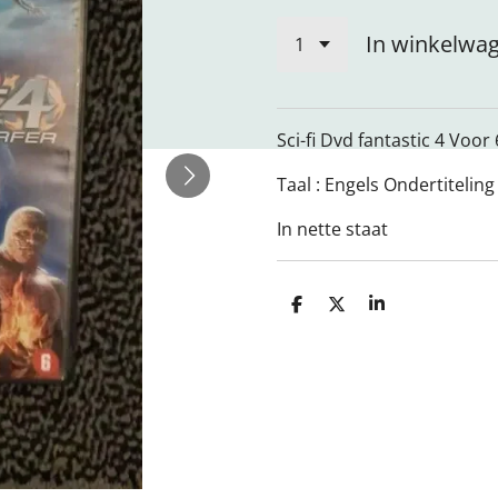
In winkelwa
Sci-fi Dvd fantastic 4 Voo
Taal : Engels Ondertitelin
In nette staat
D
D
S
e
e
h
l
e
a
e
l
r
n
e