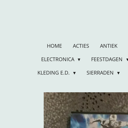
Ga
direct
naar
de
hoofdinhoud
HOME
ACTIES
ANTIEK
ELECTRONICA
FEESTDAGEN
KLEDING E.D.
SIERRADEN