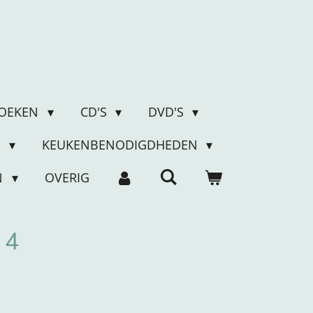
OEKEN
CD'S
DVD'S
N
KEUKENBENODIGDHEDEN
N
OVERIG
 4