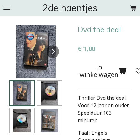
2de haentjes
Ga
direct
naar
Dvd the deal
de
hoofdinhoud
€ 1,00
In
winkelwagen
Thriller Dvd the deal
Voor 12 jaar en ouder
Speelduur 103
minuten
Taal : Engels