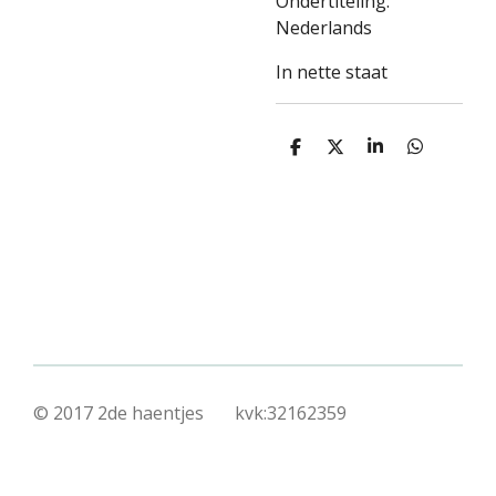
Ondertiteling:
Nederlands
In nette staat
D
D
S
D
e
e
h
e
l
e
a
l
e
l
r
e
n
e
n
© 2017 2de haentjes kvk:32162359