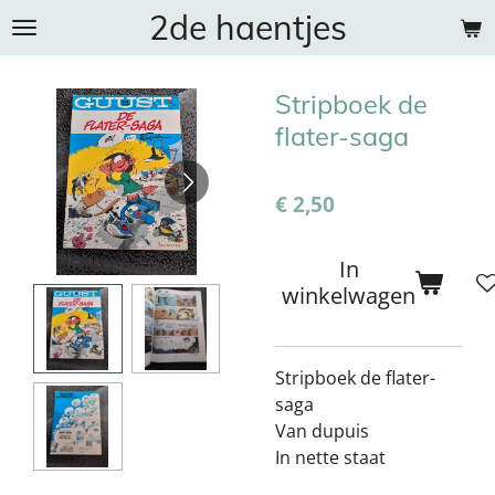
2de haentjes
Ga
direct
naar
Stripboek de
de
hoofdinhoud
flater-saga
€ 2,50
In
winkelwagen
Stripboek de flater-
saga
Van dupuis
In nette staat