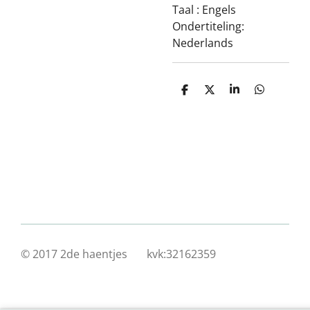
Taal : Engels
Ondertiteling:
Nederlands
D
D
S
D
e
e
h
e
l
e
a
l
e
l
r
e
n
e
n
© 2017 2de haentjes kvk:32162359