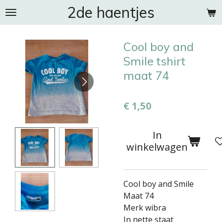
2de haentjes
Ga
direct
naar
Cool boy and
de
hoofdinhoud
Smile tshirt
maat 74
€ 1,50
In
winkelwagen
Cool boy and Smile
Maat 74
Merk wibra
In nette staat