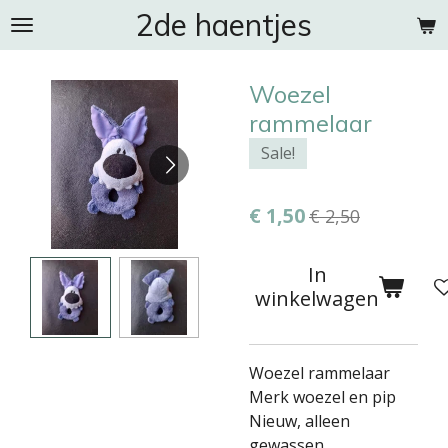
2de haentjes
Ga
direct
naar
Woezel
de
hoofdinhoud
rammelaar
Sale!
€ 1,50
€ 2,50
In
winkelwagen
Woezel rammelaar
Merk woezel en pip
Nieuw, alleen
gewassen