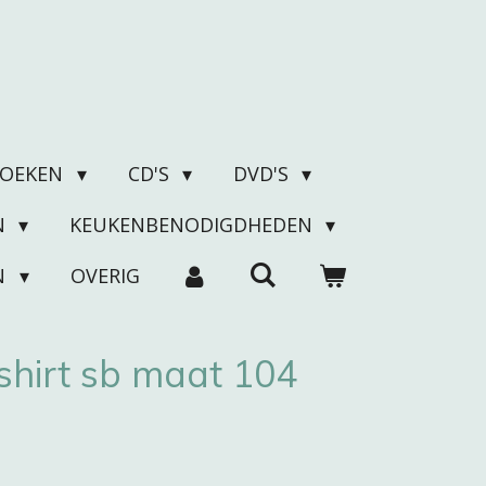
BOEKEN
CD'S
DVD'S
N
KEUKENBENODIGDHEDEN
N
OVERIG
shirt sb maat 104