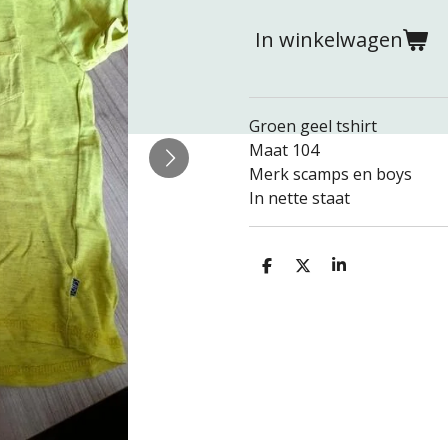
In winkelwagen
Groen geel tshirt
Maat 104
Merk scamps en boys
In nette staat
D
D
S
e
e
h
l
e
a
e
l
r
n
e