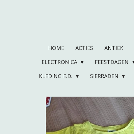
Ga
direct
naar
de
hoofdinhoud
HOME
ACTIES
ANTIEK
ELECTRONICA
FEESTDAGEN
KLEDING E.D.
SIERRADEN