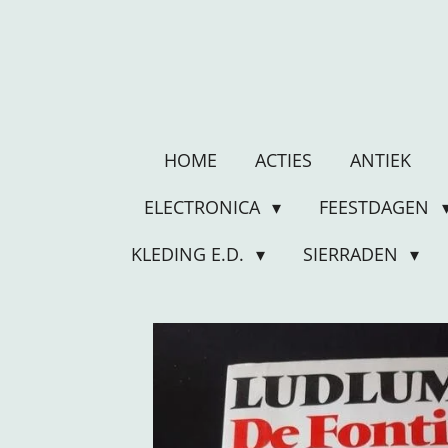
Ga
direct
naar
de
hoofdinhoud
HOME
ACTIES
ANTIEK
ELECTRONICA
FEESTDAGEN
KLEDING E.D.
SIERRADEN