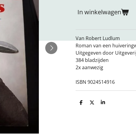
In winkelwagen
Van Robert Ludlum
Roman van een huivering
Uitgegeven door Uitgeverij
384 bladzijden
2x aanwezig
ISBN 9024514916
D
D
S
e
e
h
l
e
a
e
l
r
n
e