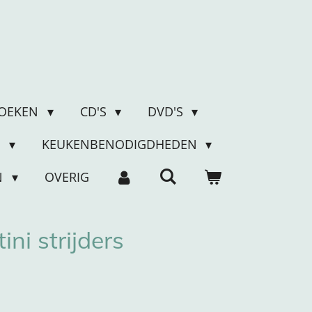
OEKEN
CD'S
DVD'S
N
KEUKENBENODIGDHEDEN
N
OVERIG
ni strijders