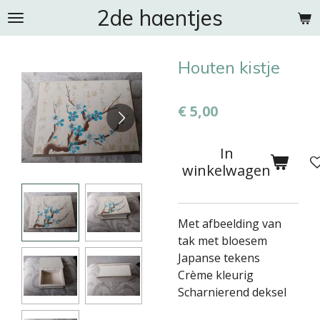
2de haentjes
Ga
direct
naar
Houten kistje
de
hoofdinhoud
€ 5,00
In
winkelwagen
Met afbeelding van
tak met bloesem
Japanse tekens
Crème kleurig
Scharnierend deksel