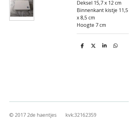
Deksel 15,7 x 12 cm
Binnenkant kistje 11,5
x 8,5 cm
Hoogte 7 cm
D
D
S
D
e
e
h
e
l
e
a
l
e
l
r
e
n
e
n
© 2017 2de haentjes kvk:32162359